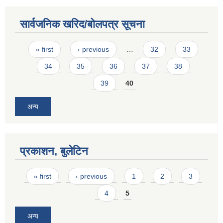
सार्वजनिक खरिद/बोलपत्र सूचना
Pages
« first
‹ previous
…
32
33
34
35
36
37
38
39
40
अन्य
प्रकाशन, बुलेटिन
Pages
« first
‹ previous
1
2
3
4
5
अन्य