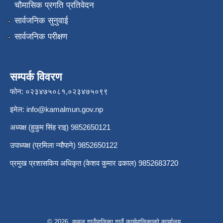
चौमासिक प्रगति प्रतिवेदन
सार्वजनिक सुनुवाई
सार्वजनिक परीक्षण
सम्पर्क विवरण
फोन: ०२३४७५०८१,०२३४७५०९९
इमेल:
info@kamalmun.gov.np
अध्यक्ष (हुकुम सिंह राइ) 9852650121
उपाध्यक्ष (प्रमिला न्यौपाने) 9852650122
प्रमुख प्रशासकिय अधिकृत (केशव कुमार ढकाल) 9852683720
© 2026 कमल गाउँपालिका,गाउँ कार्यपालिकाको कार्यालय