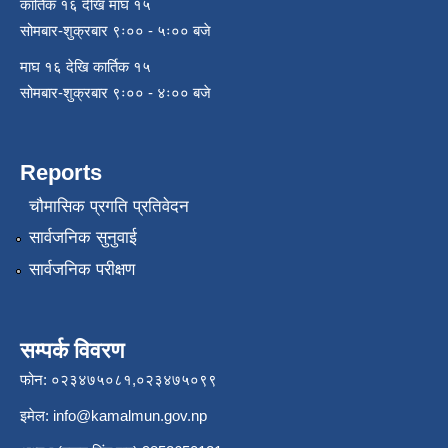
कार्तिक १६ देखि माघ १५
सोमबार-शुक्रबार ९ः०० - ५ः०० बजे
माघ १६ देखि कार्तिक १५
सोमबार-शुक्रबार ९ः०० - ४ः०० बजे
Reports
चौमासिक प्रगति प्रतिवेदन
सार्वजनिक सुनुवाई
सार्वजनिक परीक्षण
सम्पर्क विवरण
फोन: ०२३४७५०८१,०२३४७५०९९
इमेल:
info@kamalmun.gov.np