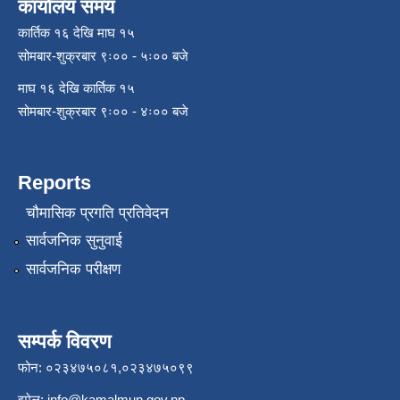
कार्यालय समय
कार्तिक १६ देखि माघ १५
सोमबार-शुक्रबार ९ः०० - ५ः०० बजे
माघ १६ देखि कार्तिक १५
सोमबार-शुक्रबार ९ः०० - ४ः०० बजे
Reports
चौमासिक प्रगति प्रतिवेदन
सार्वजनिक सुनुवाई
सार्वजनिक परीक्षण
सम्पर्क विवरण
फोन: ०२३४७५०८१,०२३४७५०९९
इमेल:
info@kamalmun.gov.np