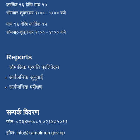
कार्तिक १६ देखि माघ १५
सोमबार-शुक्रबार ९ः०० - ५ः०० बजे
माघ १६ देखि कार्तिक १५
सोमबार-शुक्रबार ९ः०० - ४ः०० बजे
Reports
चौमासिक प्रगति प्रतिवेदन
सार्वजनिक सुनुवाई
सार्वजनिक परीक्षण
सम्पर्क विवरण
फोन: ०२३४७५०८१,०२३४७५०९९
इमेल:
info@kamalmun.gov.np