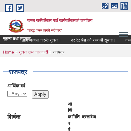
Skip to main content
कमल गाउँपालिका,गाउँ कार्यपालिकाको कार्यालय
"समृद्ध कमल हाम्रो सरोकार"
सूचना तथा समाचार
 कृषकहरूका लागि अत्यन्त जरुरी सूचना।
दर रेट पेश गर्ने सम्बन्धी सूचना।
कमल गाउँ
You are here
Home
»
सूचना तथा जानकारी
» राजपत्र
राजपत्र
आर्थिक वर्ष
आ
र्थि
शिर्षक
क
मिति
दस्तावेज
व
र्ष