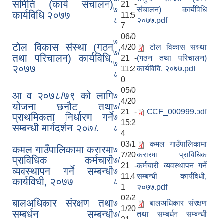
समिति (कार्य संचालन)
21 -
७
संचालन) कार्यविधि
कार्यविधि २०७७
11:5
८
२०७७.pdf
7
06/0
७
टोल विकास संस्था (गठन
4/20
टोल विकास संस्था
७/
तथा परिचालन) कार्यविधि,
21 -
(गठन तथा परिचालन)
७
२०७७
11:2
कार्यविवि, २०७७.pdf
८
0
05/0
आ व २०७८/७९ को लागि
७
4/20
योजना छनौट तथा
७/
21 -
CCF_000999.pdf
प्राथमिकता निर्धारण गर्ने
७
15:2
सम्बन्धी मार्गदर्शन २०७८
८
4
03/1
कमल गाउँपालिकामा
कमल गाउँपालिकामा करारमा
७
7/20
करारमा प्राविधिक
प्राविधिक कर्मचारी
७/
21 -
कर्मचारी व्यवस्थापन गर्ने
व्यवस्थापन गर्ने सम्बन्धी
७
11:4
सम्बन्धी कार्यविधी,
कार्यविधी, २०७७
८
1
२०७७.pdf
02/2
बालअधिकार संरक्षण तथा
७
बालअधिकार संरक्षण
1/20
सम्बर्धन सम्बन्धी
७/
तथा सम्बर्धन सम्बन्धी