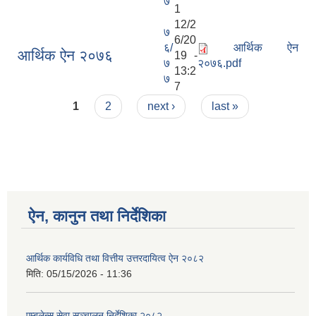
७
1
12/2
७
6/20
६/
आर्थिक ऐन
आर्थिक ऐन २०७६
19 -
७
२०७६.pdf
13:2
७
7
Pages
1
2
next ›
last »
ऐन, कानुन तथा निर्देशिका
आर्थिक कार्यविधि तथा वित्तीय उत्तरदायित्व ऐन २०८२
मिति:
05/15/2026 - 11:36
एम्बुलेन्स सेवा सञ्चालन निर्देशिका २०८२