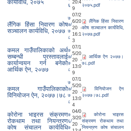
कार्यविधि, २०७५
20:4
६
२०७५.pdf
9
07/2
७
6/20
लैंगिक हिंसा निवारण
लैंगिक हिंसा निवारण कोष
७/
20 -
कोष सञ्चालन कार्यविधि,
सञ्चालन कार्यविधि, २०७७
७
16:1
२०७७.pdf
८
3
07/1
कमल गाउँपालिकाको अर्थ
७
5/20
सम्बन्धी प्रस्तावलाई
७/
आर्थिक ऐन २०७७।
20 -
कार्यान्वयन गर्न बनेको
७
७८.pdf
13:0
आर्थिक ऐन, २०७७
८
9
07/1
७
5/20
कमल गाउँपालिकाको
७/
विनियोजन ऐन
20 -
विनियोजन ऐन, २०७७।७८
७
२०७७।७८.pdf
13:0
८
4
04/0
कोरोना भाइरस संक्रमण
७
कोरोना भाइरस
3/20
रोकथाम तथा नियन्त्रण
६/
संक्रमण रोकथाम तथा
20 -
काेष संचालन कार्यविधि
७
नियन्त्रण कोष संचालन
12:4