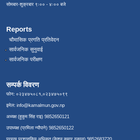
सोमबार-शुक्रबार ९ः०० - ४ः०० बजे
Reports
चौमासिक प्रगति प्रतिवेदन
सार्वजनिक सुनुवाई
सार्वजनिक परीक्षण
सम्पर्क विवरण
फोन: ०२३४७५०८१,०२३४७५०९९
इमेल:
info@kamalmun.gov.np
अध्यक्ष (हुकुम सिंह राइ) 9852650121
उपाध्यक्ष (प्रमिला न्यौपाने) 9852650122
प्रमुख प्रशासकिय अधिकृत (केशव कुमार ढकाल) 9852683720