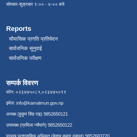
सोमबार-शुक्रबार ९ः०० - ४ः०० बजे
Reports
चौमासिक प्रगति प्रतिवेदन
सार्वजनिक सुनुवाई
सार्वजनिक परीक्षण
सम्पर्क विवरण
फोन: ०२३४७५०८१,०२३४७५०९९
इमेल:
info@kamalmun.gov.np
अध्यक्ष (हुकुम सिंह राइ) 9852650121
उपाध्यक्ष (प्रमिला न्यौपाने) 9852650122
प्रमुख प्रशासकिय अधिकृत (केशव कुमार ढकाल) 9852683720