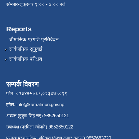
सोमबार-शुक्रबार ९ः०० - ४ः०० बजे
Reports
चौमासिक प्रगति प्रतिवेदन
सार्वजनिक सुनुवाई
सार्वजनिक परीक्षण
सम्पर्क विवरण
फोन: ०२३४७५०८१,०२३४७५०९९
इमेल:
info@kamalmun.gov.np
अध्यक्ष (हुकुम सिंह राइ) 9852650121
उपाध्यक्ष (प्रमिला न्यौपाने) 9852650122
प्रमुख प्रशासकिय अधिकृत (केशव कुमार ढकाल) 9852683720