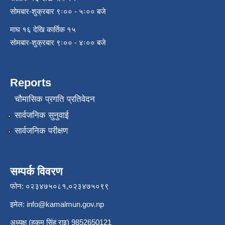
सोमबार-शुक्रबार ९ः०० - ५ः०० बजे
माघ १६ देखि कार्तिक १५
सोमबार-शुक्रबार ९ः०० - ४ः०० बजे
Reports
चौमासिक प्रगति प्रतिवेदन
सार्वजनिक सुनुवाई
सार्वजनिक परीक्षण
सम्पर्क विवरण
फोन: ०२३४७५०८१,०२३४७५०९९
इमेल:
info@kamalmun.gov.np
अध्यक्ष (हुकुम सिंह राइ) 9852650121