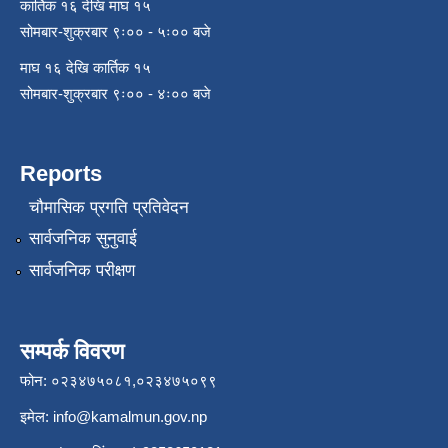
कार्तिक १६ देखि माघ १५
सोमबार-शुक्रबार ९ः०० - ५ः०० बजे
माघ १६ देखि कार्तिक १५
सोमबार-शुक्रबार ९ः०० - ४ः०० बजे
Reports
चौमासिक प्रगति प्रतिवेदन
सार्वजनिक सुनुवाई
सार्वजनिक परीक्षण
सम्पर्क विवरण
फोन: ०२३४७५०८१,०२३४७५०९९
इमेल:
info@kamalmun.gov.np