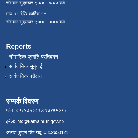
सोमबार-शुक्रबार ९ः०० - ४ः०० बजे
माघ १६ देखि कार्तिक १५
सोमबार-शुक्रबार ९ः०० - ५ः०० बजे
Reports
चौमासिक प्रगति प्रतिवेदन
सार्वजनिक सुनुवाई
सार्वजनिक परीक्षण
सम्पर्क विवरण
फोन: ०२३४७५०८१,०२३४७५०९९
इमेल:
info@kamalmun.gov.np
अध्यक्ष (हुकुम सिंह राइ) 9852650121