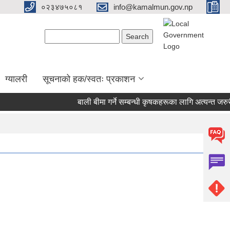
०२३४७५०८१
info@kamalmun.gov.np
Search form
Search
ग्यालरी
सूचनाको हक/स्वतः प्रकाशन
बाली बीमा गर्ने सम्बन्धी कृषकहरूका लागि अत्यन्त जरुरी