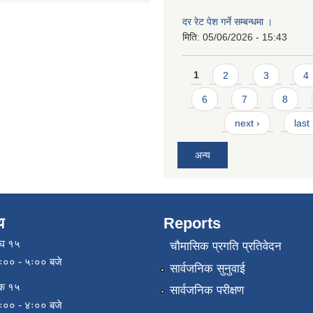
दर रेट पेश गर्ने सम्बन्धमा ।
मिति:
05/06/2026 - 15:43
Pages
1
2
3
4
6
7
8
next ›
last
अन्य
य
Reports
ाघ १५
चौमासिक प्रगति प्रतिवेदन
९ः०० - ५ः०० बजे
सार्वजनिक सुनुवाई
िक १५
सार्वजनिक परीक्षण
९ः०० - ४ः०० बजे