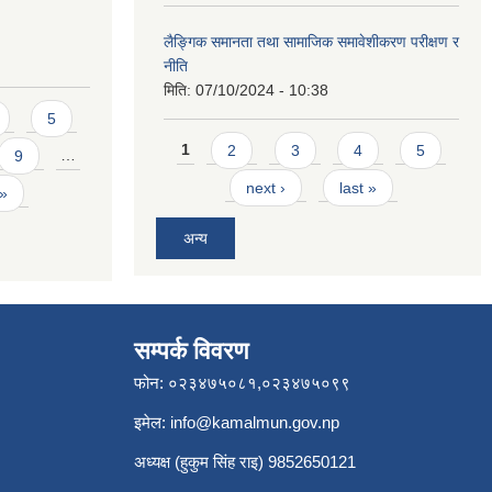
लैङ्गिक समानता तथा सामाजिक समावेशीकरण परीक्षण र
नीति
मिति:
07/10/2024 - 10:38
5
Pages
1
2
3
4
5
9
…
next ›
last »
 »
अन्य
सम्पर्क विवरण
फोन: ०२३४७५०८१,०२३४७५०९९
इमेल:
info@kamalmun.gov.np
अध्यक्ष (हुकुम सिंह राइ) 9852650121