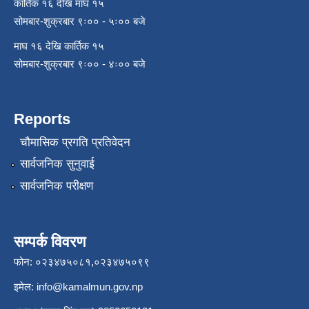
कार्तिक १६ देखि माघ १५
सोमबार-शुक्रबार ९ः०० - ५ः०० बजे
माघ १६ देखि कार्तिक १५
सोमबार-शुक्रबार ९ः०० - ४ः०० बजे
Reports
चौमासिक प्रगति प्रतिवेदन
सार्वजनिक सुनुवाई
सार्वजनिक परीक्षण
सम्पर्क विवरण
फोन: ०२३४७५०८१,०२३४७५०९९
इमेल:
info@kamalmun.gov.np