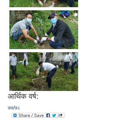
आर्थिक वर्ष:
७७/७८