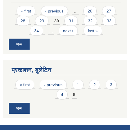
Pages
« first
‹ previous
…
26
27
28
29
30
31
32
33
34
…
next ›
last »
अन्य
प्रकाशन, बुलेटिन
Pages
« first
‹ previous
1
2
3
4
5
अन्य