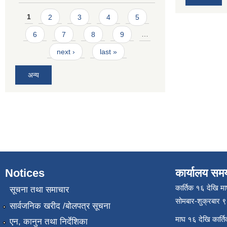
Pages
1
2
3
4
5
6
7
8
9
…
next ›
last »
अन्य
Notices
कार्यालय सम
कार्तिक १६ देखि म
सूचना तथा समाचार
सोमबार-शुक्रबार 
सार्वजनिक खरीद /बोलपत्र सूचना
माघ १६ देखि कार्त
एन, कानुन तथा निर्देशिका