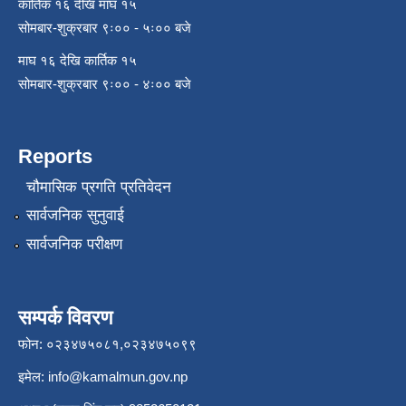
कार्तिक १६ देखि माघ १५
सोमबार-शुक्रबार ९ः०० - ५ः०० बजे
माघ १६ देखि कार्तिक १५
सोमबार-शुक्रबार ९ः०० - ४ः०० बजे
Reports
चौमासिक प्रगति प्रतिवेदन
सार्वजनिक सुनुवाई
सार्वजनिक परीक्षण
सम्पर्क विवरण
फोन: ०२३४७५०८१,०२३४७५०९९
इमेल:
info@kamalmun.gov.np