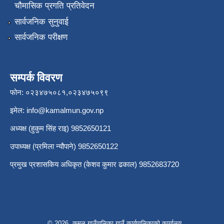
चौमासिक प्रगति प्रतिवेदन
सार्वजनिक सुनुवाई
सार्वजनिक परीक्षण
सम्पर्क विवरण
फोन: ०२३४७५०८१,०२३४७५०९९
इमेल:
info@kamalmun.gov.np
अध्यक्ष (हुकुम सिंह राइ) 9852650121
उपाध्यक्ष (प्रमिला न्यौपाने) 9852650122
प्रमुख प्रशासकिय अधिकृत (केशव कुमार ढकाल) 9852683720
© 2026 कमल गाउँपालिका,गाउँ कार्यपालिकाको कार्यालय