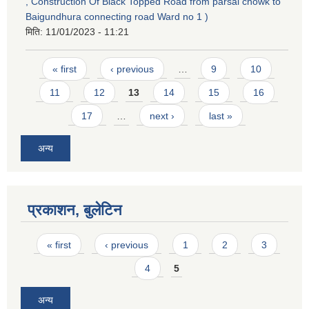
, Construction Of Black Topped Road from parsai chowk to
Baigundhura connecting road Ward no 1 )
मिति:
11/01/2023 - 11:21
Pages
« first
‹ previous
…
9
10
11
12
13
14
15
16
17
…
next ›
last »
अन्य
प्रकाशन, बुलेटिन
Pages
« first
‹ previous
1
2
3
4
5
अन्य