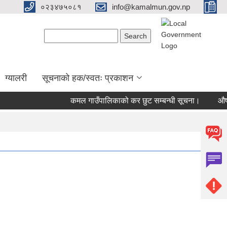
०२३४७५०८१
info@kamalmun.gov.np
Search form
Search
ग्यालरी
सूचनाको हक/स्वतः प्रकाशन
कमल गाउँपालिकाको कर छुट सम्बन्धी सूचना।
औषधीहर