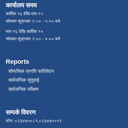
कार्यालय समय
कार्तिक १६ देखि माघ १५
सोमबार-शुक्रबार ९ः०० - ५ः०० बजे
माघ १६ देखि कार्तिक १५
सोमबार-शुक्रबार ९ः०० - ४ः०० बजे
Reports
चौमासिक प्रगति प्रतिवेदन
सार्वजनिक सुनुवाई
सार्वजनिक परीक्षण
सम्पर्क विवरण
फोन: ०२३४७५०८१,०२३४७५०९९