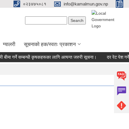
०२३४७५०८१
info@kamalmun.gov.np
Search form
Search
ग्यालरी
सूचनाको हक/स्वतः प्रकाशन
ीमा गर्ने सम्बन्धी कृषकहरूका लागि अत्यन्त जरुरी सूचना।
दर रेट पेश गर्ने स