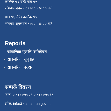
कार्तिक १६ देखि माघ १५
सोमबार-शुक्रबार ९ः०० - ५ः०० बजे
माघ १६ देखि कार्तिक १५
सोमबार-शुक्रबार ९ः०० - ४ः०० बजे
Reports
चौमासिक प्रगति प्रतिवेदन
सार्वजनिक सुनुवाई
सार्वजनिक परीक्षण
सम्पर्क विवरण
फोन: ०२३४७५०८१,०२३४७५०९९
इमेल:
info@kamalmun.gov.np