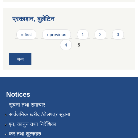
प्रकाशन, बुलेटिन
Pages
« first
‹ previous
1
2
3
4
5
अन्य
Notices
सूचना तथा समाचार
सार्वजनिक खरीद /बोलपत्र सूचना
एन, कानुन तथा निर्देशिका
कर तथा शुल्कहरु