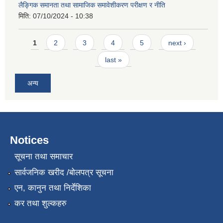
लैङ्गिक समानता तथा सामाजिक समावेशीकरण परीक्षण र नीति
मिति:
07/10/2024 - 10:38
Pages
1
2
3
4
5
next ›
last »
अन्य
Notices
सूचना तथा समाचार
सार्वजनिक खरीद /बोलपत्र सूचना
एन, कानुन तथा निर्देशिका
कर तथा शुल्कहरु