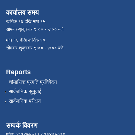
कार्यालय समय
कार्तिक १६ देखि माघ १५
सोमबार-शुक्रबार ९ः०० - ५ः०० बजे
माघ १६ देखि कार्तिक १५
सोमबार-शुक्रबार ९ः०० - ४ः०० बजे
Reports
चौमासिक प्रगति प्रतिवेदन
सार्वजनिक सुनुवाई
सार्वजनिक परीक्षण
सम्पर्क विवरण
फोन: ०२३४७५०८१,०२३४७५०९९