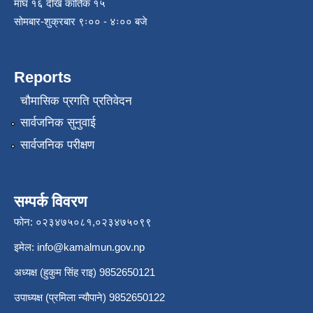
माघ १६ देखि कार्तिक १५
सोमबार-शुक्रबार ९ः०० - ४ः०० बजे
Reports
चौमासिक प्रगति प्रतिवेदन
सार्वजनिक सुनुवाई
सार्वजनिक परीक्षण
सम्पर्क विवरण
फोन: ०२३४७५०८१,०२३४७५०९९
इमेल:
info@kamalmun.gov.np
अध्यक्ष (हुकुम सिंह राइ) 9852650121
उपाध्यक्ष (प्रमिला न्यौपाने) 9852650122