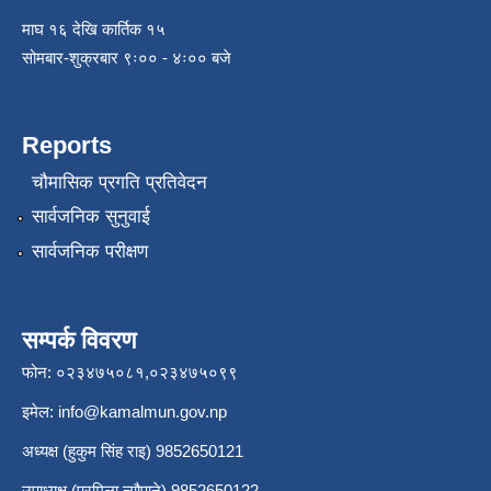
माघ १६ देखि कार्तिक १५
सोमबार-शुक्रबार ९ः०० - ४ः०० बजे
Reports
चौमासिक प्रगति प्रतिवेदन
सार्वजनिक सुनुवाई
सार्वजनिक परीक्षण
सम्पर्क विवरण
फोन: ०२३४७५०८१,०२३४७५०९९
इमेल:
info@kamalmun.gov.np
अध्यक्ष (हुकुम सिंह राइ) 9852650121
उपाध्यक्ष (प्रमिला न्यौपाने) 9852650122