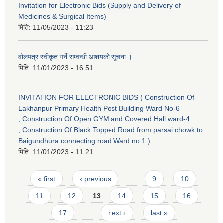
Invitation for Electronic Bids (Supply and Delivery of
Medicines & Surgical Items)
मिति:
11/05/2023 - 11:23
वोलपत्र स्वीकृत गर्ने सम्वन्धी आशयको सूचना ।
मिति:
11/01/2023 - 16:51
INVITATION FOR ELECTRONIC BIDS ( Construction Of
Lakhanpur Primary Health Post Building Ward No-6
, Construction Of Open GYM and Covered Hall ward-4
, Construction Of Black Topped Road from parsai chowk to
Baigundhura connecting road Ward no 1 )
मिति:
11/01/2023 - 11:21
Pages
« first
‹ previous
…
9
10
11
12
13
14
15
16
17
…
next ›
last »