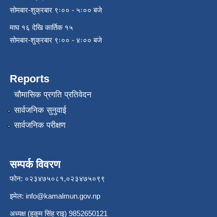
सोमबार-शुक्रबार ९ः०० - ५ः०० बजे
माघ १६ देखि कार्तिक १५
सोमबार-शुक्रबार ९ः०० - ४ः०० बजे
Reports
चौमासिक प्रगति प्रतिवेदन
सार्वजनिक सुनुवाई
सार्वजनिक परीक्षण
सम्पर्क विवरण
फोन: ०२३४७५०८१,०२३४७५०९९
इमेल:
info@kamalmun.gov.np
अध्यक्ष (हुकुम सिंह राइ) 9852650121