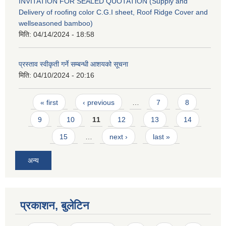
INVITATION FOR SEALED QUOTATION (Supply and
Delivery of roofing color C.G.I sheet, Roof Ridge Cover and
wellseasoned bamboo)
मिति:
04/14/2024 - 18:58
प्रस्ताव स्वीकृती गर्ने सम्बन्धी आशयको सूचना
मिति:
04/10/2024 - 20:16
Pages
« first
‹ previous
…
7
8
9
10
11
12
13
14
15
…
next ›
last »
अन्य
प्रकाशन, बुलेटिन