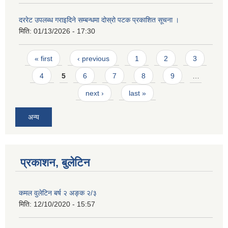
दररेट उपलब्ध गराइदिने सम्बन्धमा दोस्रो पटक प्रकाशित सूचना ।
मिति:
01/13/2026 - 17:30
Pages
« first
‹ previous
1
2
3
4
5
6
7
8
9
…
next ›
last »
अन्य
प्रकाशन, बुलेटिन
कमल वुलेटिन बर्ष २ अङ्क २/३
मिति:
12/10/2020 - 15:57