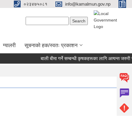
०२३४७५०८१
info@kamalmun.gov.np
Search form
Search
ग्यालरी
सूचनाको हक/स्वतः प्रकाशन
बाली बीमा गर्ने सम्बन्धी कृषकहरूका लागि अत्यन्त जरुरी 