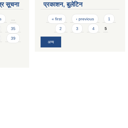
्र सूचना
प्रकाशन, बुलेटिन
Pages
s
…
« first
‹ previous
1
35
2
3
4
5
39
अन्य