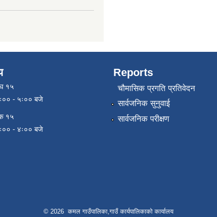
य
Reports
ाघ १५
चौमासिक प्रगति प्रतिवेदन
९ः०० - ५ः०० बजे
सार्वजनिक सुनुवाई
िक १५
सार्वजनिक परीक्षण
९ः०० - ४ः०० बजे
© 2026 कमल गाउँपालिका,गाउँ कार्यपालिकाको कार्यालय