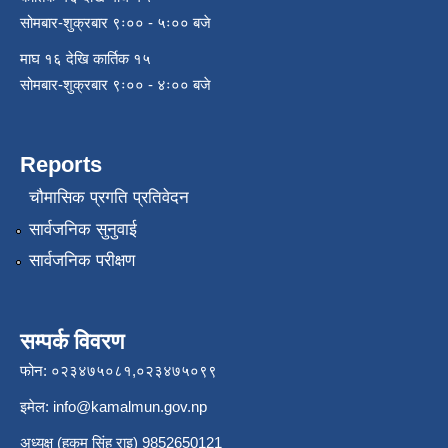
सोमबार-शुक्रबार ९ः०० - ५ः०० बजे
माघ १६ देखि कार्तिक १५
सोमबार-शुक्रबार ९ः०० - ४ः०० बजे
Reports
चौमासिक प्रगति प्रतिवेदन
सार्वजनिक सुनुवाई
सार्वजनिक परीक्षण
सम्पर्क विवरण
फोन: ०२३४७५०८१,०२३४७५०९९
इमेल:
info@kamalmun.gov.np
अध्यक्ष (हुकुम सिंह राइ) 9852650121