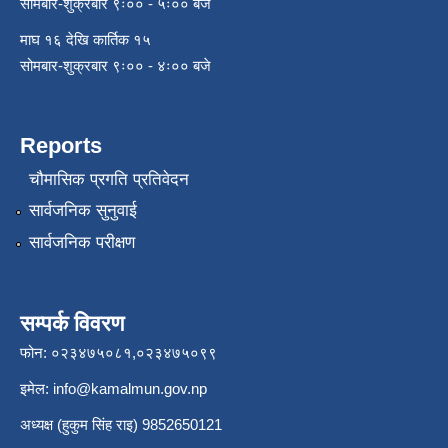
सोमबार-शुक्रबार ९ः०० - ५ः०० बजे
माघ १६ देखि कार्तिक १५
सोमबार-शुक्रबार ९ः०० - ४ः०० बजे
Reports
चौमासिक प्रगति प्रतिवेदन
सार्वजनिक सुनुवाई
सार्वजनिक परीक्षण
सम्पर्क विवरण
फोन: ०२३४७५०८१,०२३४७५०९९
इमेल:
info@kamalmun.gov.np
अध्यक्ष (हुकुम सिंह राइ) 9852650121