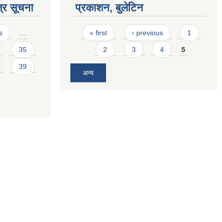
्र सूचना
प्रकाशन, बुलेटिन
Pages
s
…
« first
‹ previous
1
35
2
3
4
5
39
अन्य