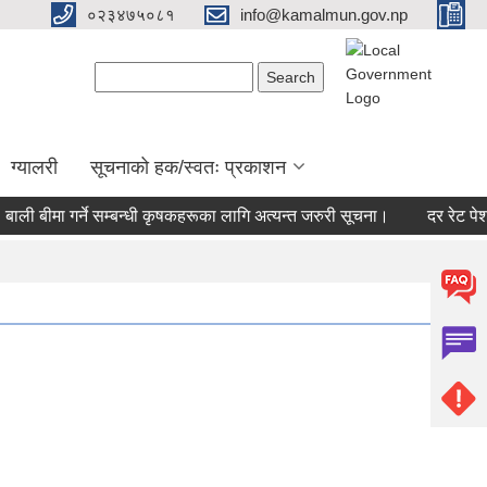
०२३४७५०८१
info@kamalmun.gov.np
Search form
Search
ग्यालरी
सूचनाको हक/स्वतः प्रकाशन
ली बीमा गर्ने सम्बन्धी कृषकहरूका लागि अत्यन्त जरुरी सूचना।
दर रेट पेश गर