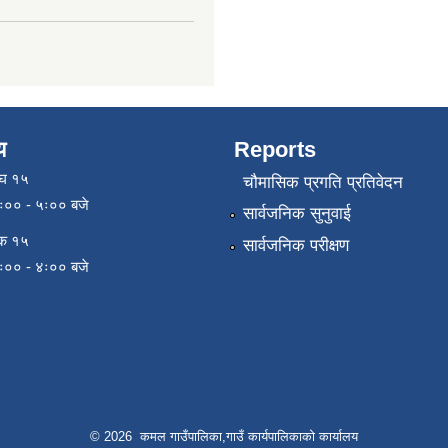
य
Reports
ाघ १५
चौमासिक प्रगति प्रतिवेदन
९ः०० - ५ः०० बजे
सार्वजनिक सुनुवाई
िक १५
सार्वजनिक परीक्षण
९ः०० - ४ः०० बजे
© 2026 कमल गाउँपालिका,गाउँ कार्यपालिकाको कार्यालय