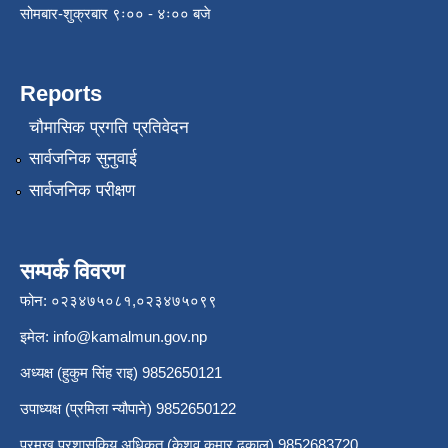
सोमबार-शुक्रबार ९ः०० - ४ः०० बजे
Reports
चौमासिक प्रगति प्रतिवेदन
सार्वजनिक सुनुवाई
सार्वजनिक परीक्षण
सम्पर्क विवरण
फोन: ०२३४७५०८१,०२३४७५०९९
इमेल:
info@kamalmun.gov.np
अध्यक्ष (हुकुम सिंह राइ) 9852650121
उपाध्यक्ष (प्रमिला न्यौपाने) 9852650122
प्रमुख प्रशासकिय अधिकृत (केशव कुमार ढकाल) 9852683720