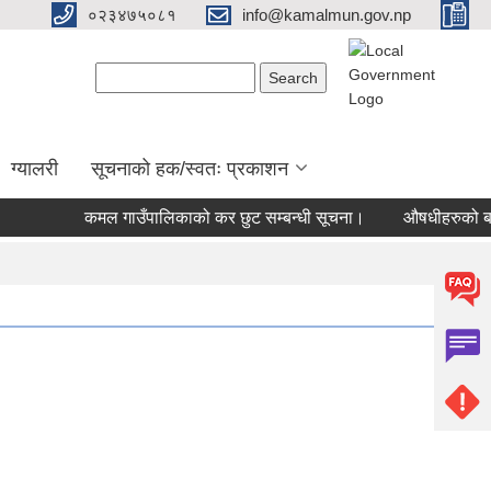
०२३४७५०८१
info@kamalmun.gov.np
Search form
Search
ग्यालरी
सूचनाको हक/स्वतः प्रकाशन
कमल गाउँपालिकाको कर छुट सम्बन्धी सूचना।
औषधीहरुको बजार द