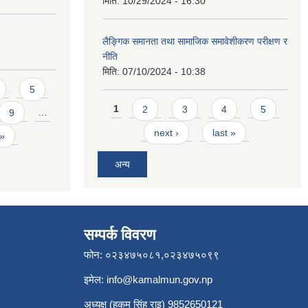
मिति:
10/29/2024 - 16:30
लैङ्गिक समानता तथा सामाजिक समावेशीकरण परीक्षण र
नीति
मिति:
07/10/2024 - 10:38
5
Pages
1
2
3
4
5
9
…
next ›
last »
 »
अन्य
सम्पर्क विवरण
फोन: ०२३४७५०८१,०२३४७५०९९
इमेल:
info@kamalmun.gov.np
अध्यक्ष (हुकुम सिंह राइ) 9852650121