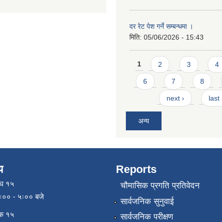
दर रेट पेश गर्ने सम्बन्धमा ।
मिति:
05/06/2026 - 15:43
Pages
1
2
3
4
6
7
8
next ›
last
अन्य
य
Reports
ाघ १५
चौमासिक प्रगति प्रतिवेदन
९ः०० - ५ः०० बजे
सार्वजनिक सुनुवाई
िक १५
सार्वजनिक परीक्षण