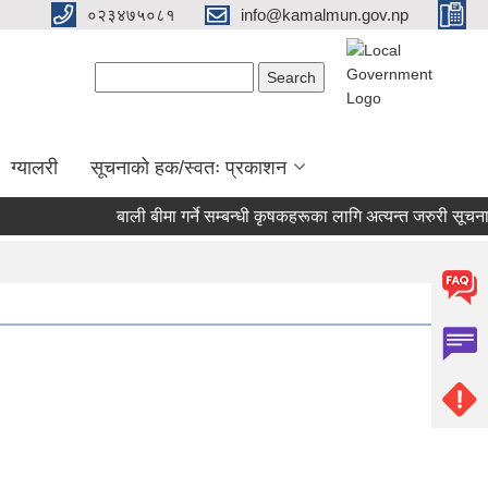
०२३४७५०८१
info@kamalmun.gov.np
Search form
Search
ग्यालरी
सूचनाको हक/स्वतः प्रकाशन
बाली बीमा गर्ने सम्बन्धी कृषकहरूका लागि अत्यन्त जरुरी सूचना