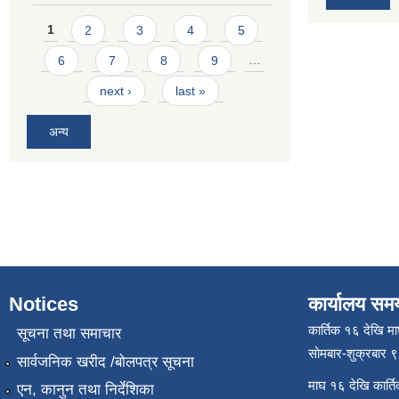
Pages
1
2
3
4
5
6
7
8
9
…
next ›
last »
अन्य
Notices
कार्यालय सम
कार्तिक १६ देखि म
सूचना तथा समाचार
सोमबार-शुक्रबार 
सार्वजनिक खरीद /बोलपत्र सूचना
माघ १६ देखि कार्त
एन, कानुन तथा निर्देशिका