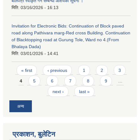
बोलपत्र स्वीकृत गर्ने सम्बन्धी आशयको सूचना ।
मिति:
03/16/2026 - 16:13
Invitation for Electronic Bids: Continuation of Block paved
road along Pathivara marg-Red cross Building. Continuation
of Blacktopping road at Gurung Tole, Ward no 4.(From
Bhalaya Dada)
मिति:
03/01/2026 - 14:41
Pages
« first
‹ previous
1
2
3
4
5
6
7
8
9
…
next ›
last »
अन्य
प्रकाशन, बुलेटिन