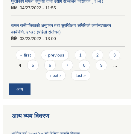
घुम्तीकोष मार्फत पशुपंक्षी दाना उद्योग सञ्चालन निर्देशिका ¸ २०७८
मिति:
04/27/2022 - 11:55
कमल गाउँपालिकाको अनुगमन तथा सुपरिवेक्षण समितिको कार्यसञ्चालन
कार्यविधि, २०७८ (पहिलो संसोधन)
मिति:
03/23/2022 - 13:00
Pages
« first
‹ previous
1
2
3
4
5
6
7
8
9
…
next ›
last »
अन्य
आय व्यय विवरण
आर्थिक वर्ष २०७९/८० को वित्तिय प्रगति विवरण