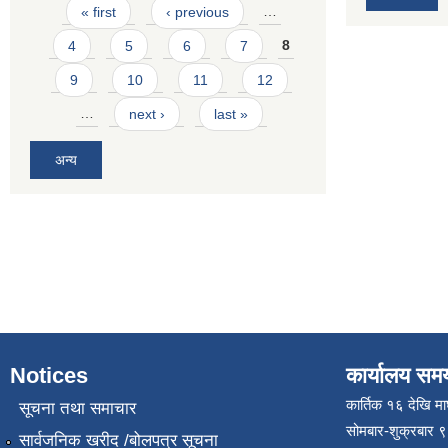
Pages
« first
‹ previous
…
4
5
6
7
8
9
10
11
12
…
next ›
last »
अन्य
Notices
कार्यालय सम
कार्तिक १६ देखि म
सूचना तथा समाचार
सोमबार-शुक्रबार 
सार्वजनिक खरीद /बोलपत्र सूचना