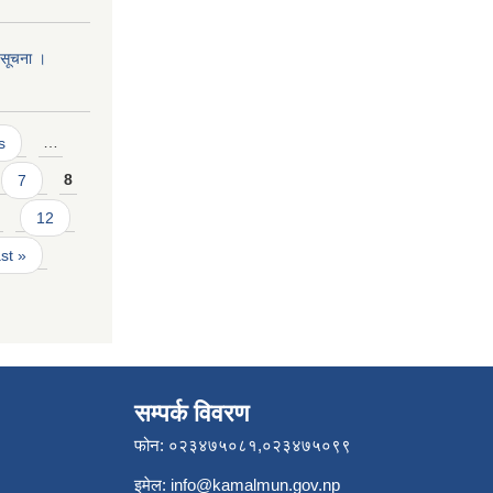
ो सूचना ।
s
…
7
8
12
ast »
सम्पर्क विवरण
फोन: ०२३४७५०८१,०२३४७५०९९
इमेल:
info@kamalmun.gov.np