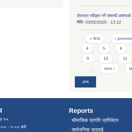
वोलपत्र स्वीकृत गर्ने सम्बन्धी आशयक
मिति:
03/02/2025 - 13:12
Pages
« first
‹ previou
4
5
6
9
10
11
…
next ›
l
अन्य
य
Reports
ाघ १५
चौमासिक प्रगति प्रतिवेदन
९ः०० - ५ः०० बजे
सार्वजनिक सुनुवाई