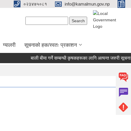
०२३४७५०८१
info@kamalmun.gov.np
Search form
Search
ग्यालरी
सूचनाको हक/स्वतः प्रकाशन
बाली बीमा गर्ने सम्बन्धी कृषकहरूका लागि अत्यन्त जरुरी सूचना।