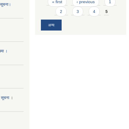
Pages
« first
‹ previous
1
ो सूचना।
2
3
4
5
अन्य
्धमा ।
ो सूचना ।