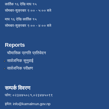
कार्तिक १६ देखि माघ १५
सोमबार-शुक्रबार ९ः०० - ५ः०० बजे
माघ १६ देखि कार्तिक १५
सोमबार-शुक्रबार ९ः०० - ४ः०० बजे
Reports
चौमासिक प्रगति प्रतिवेदन
सार्वजनिक सुनुवाई
सार्वजनिक परीक्षण
सम्पर्क विवरण
फोन: ०२३४७५०८१,०२३४७५०९९
इमेल:
info@kamalmun.gov.np