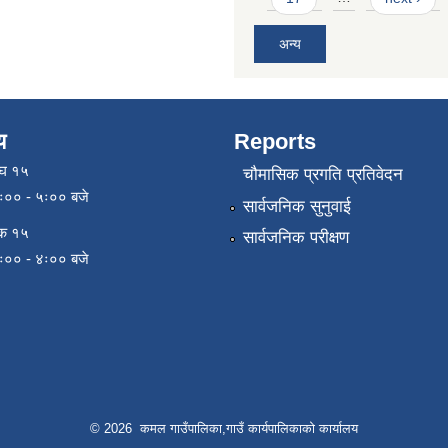
अन्य
य
Reports
ाघ १५
चौमासिक प्रगति प्रतिवेदन
९ः०० - ५ः०० बजे
सार्वजनिक सुनुवाई
िक १५
सार्वजनिक परीक्षण
९ः०० - ४ः०० बजे
© 2026 कमल गाउँपालिका,गाउँ कार्यपालिकाको कार्यालय