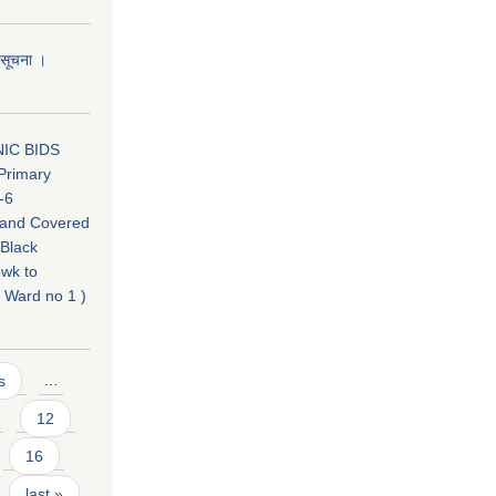
ो सूचना ।
IC BIDS
Primary
-6
 and Covered
 Black
wk to
 Ward no 1 )
s
…
12
16
last »