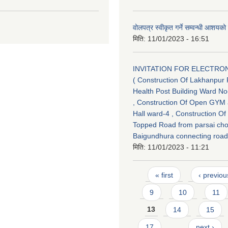
वोलपत्र स्वीकृत गर्ने सम्वन्धी आशयक
मिति:
11/01/2023 - 16:51
INVITATION FOR ELECTRON
( Construction Of Lakhanpur 
Health Post Building Ward No
, Construction Of Open GYM
Hall ward-4 , Construction Of
Topped Road from parsai cho
Baigundhura connecting road
मिति:
11/01/2023 - 11:21
Pages
« first
‹ previou
9
10
11
13
14
15
17
…
next ›