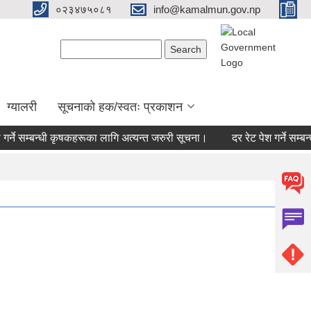
०२३४७५०८१
info@kamalmun.gov.np
Search form
Search
ग्यालरी
सूचनाको हक/स्वतः प्रकाशन
्ने सम्बन्धी कृषकहरूका लागि अत्यन्त जरुरी सूचना।
दर रेट पेश गर्ने सम्बन्ध