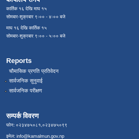
कार्तिक १६ देखि माघ १५
सोमबार-शुक्रबार ९ः०० - ४ः०० बजे
माघ १६ देखि कार्तिक १५
सोमबार-शुक्रबार ९ः०० - ५ः०० बजे
Reports
चौमासिक प्रगति प्रतिवेदन
सार्वजनिक सुनुवाई
सार्वजनिक परीक्षण
सम्पर्क विवरण
फोन: ०२३४७५०८१,०२३४७५०९९
इमेल:
info@kamalmun.gov.np