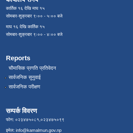
कार्तिक १६ देखि माघ १५
सोमबार-शुक्रबार ९ः०० - ५ः०० बजे
माघ १६ देखि कार्तिक १५
सोमबार-शुक्रबार ९ः०० - ४ः०० बजे
Reports
चौमासिक प्रगति प्रतिवेदन
सार्वजनिक सुनुवाई
सार्वजनिक परीक्षण
सम्पर्क विवरण
फोन: ०२३४७५०८१,०२३४७५०९९
इमेल:
info@kamalmun.gov.np