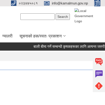
०२३४७५०८१
info@kamalmun.gov.np
Search form
Search
ग्यालरी
सूचनाको हक/स्वतः प्रकाशन
बाली बीमा गर्ने सम्बन्धी कृषकहरूका लागि अत्यन्त जरुरी स