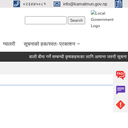
०२३४७५०८१
info@kamalmun.gov.np
Search form
Search
ग्यालरी
सूचनाको हक/स्वतः प्रकाशन
बाली बीमा गर्ने सम्बन्धी कृषकहरूका लागि अत्यन्त जरुरी सूचना।