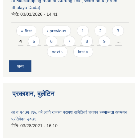
of Blacktopping road at Gurung Tole, Ward no 4.(From
Bhalaya Dada)
मिति:
03/01/2026 - 14:41
Pages
« first
‹ previous
1
2
3
4
5
6
7
8
9
…
next ›
last »
अन्य
प्रकाशन, बुलेटिन
आ व २०७७।७८ को लागि राजश्व परामर्श समितिको राजश्व सम्भाव्यता अध्ययन
प्रतिवेदन २०७६
मिति:
03/28/2021 - 16:10