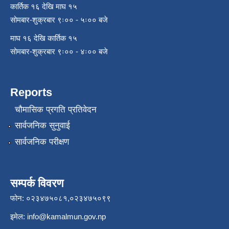
कार्तिक १६ देखि माघ १५
सोमबार-शुक्रबार ९ः०० - ५ः०० बजे
माघ १६ देखि कार्तिक १५
सोमबार-शुक्रबार ९ः०० - ४ः०० बजे
Reports
चौमासिक प्रगति प्रतिवेदन
सार्वजनिक सुनुवाई
सार्वजनिक परीक्षण
सम्पर्क विवरण
फोन: ०२३४७५०८१,०२३४७५०९९
इमेल:
info@kamalmun.gov.np