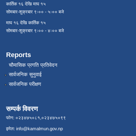
कार्तिक १६ देखि माघ १५
सोमबार-शुक्रबार ९ः०० - ५ः०० बजे
माघ १६ देखि कार्तिक १५
सोमबार-शुक्रबार ९ः०० - ४ः०० बजे
Reports
चौमासिक प्रगति प्रतिवेदन
सार्वजनिक सुनुवाई
सार्वजनिक परीक्षण
सम्पर्क विवरण
फोन: ०२३४७५०८१,०२३४७५०९९
इमेल:
info@kamalmun.gov.np